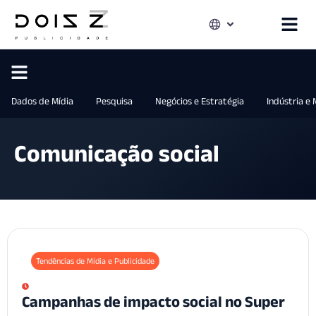
Dados de Mídia
Pesquisa
Negócios e Estratégia
Indústria e
Comunicação social
Tendências de Mídia e Publicidade
Campanhas de impacto social no Super