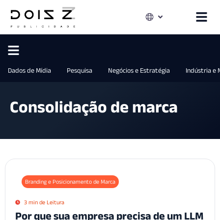
Dados de Mídia
Pesquisa
Negócios e Estratégia
Indústria e
Consolidação de marca
Branding e Posicionamento de Marca
3 min de Leitura
Por que sua empresa precisa de um LLM