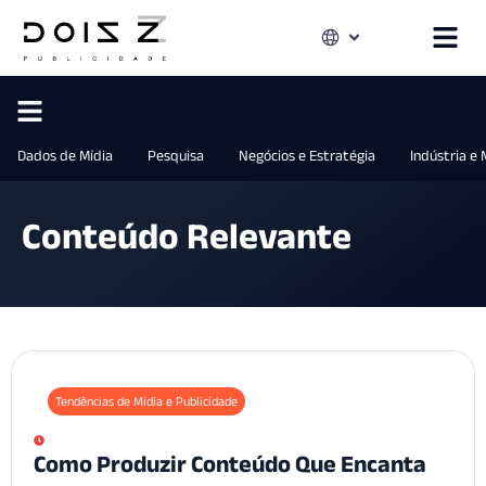
Dados de Mídia
Pesquisa
Negócios e Estratégia
Indústria e
Conteúdo Relevante
Tendências de Mídia e Publicidade
Como Produzir Conteúdo Que Encanta