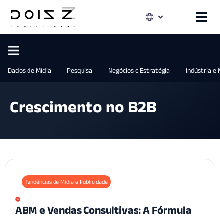
Dados de Mídia
Pesquisa
Negócios e Estratégia
Indústria e
Crescimento no B2B
Tendências de Mídia e Publicidade
ABM e Vendas Consultivas: A Fórmula