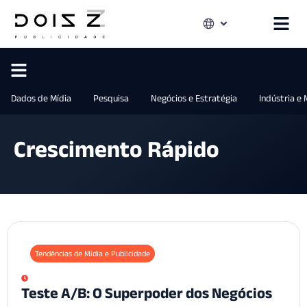
Dados de Mídia
Pesquisa
Negócios e Estratégia
Indústria e
Crescimento Rápido
Tendências de Mídia e Publicidade
Teste A/B: O Superpoder dos Negócios