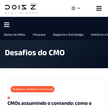
Dados de Mídia
Pesquisa
Negócios e Estratégia
Indústria e
Desafios do CMO
Tendências de Mídia e Publicidade
CMOs assumindo o comando: como o