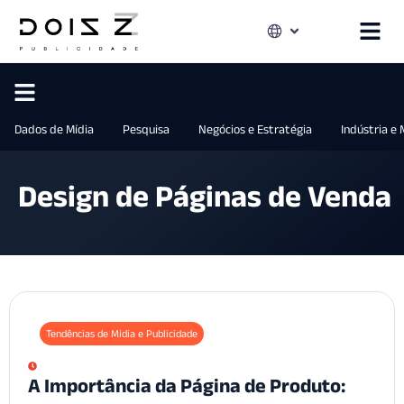
Dados de Mídia
Pesquisa
Negócios e Estratégia
Indústria e
Design de Páginas de Venda
Tendências de Mídia e Publicidade
A Importância da Página de Produto: