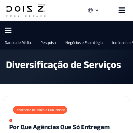
Dados de Mídia
Pesquisa
Negócios e Estratégia
Indústria e
Diversificação de Serviços
Tendências de Mídia e Publicidade
Por Que Agências Que Só Entregam