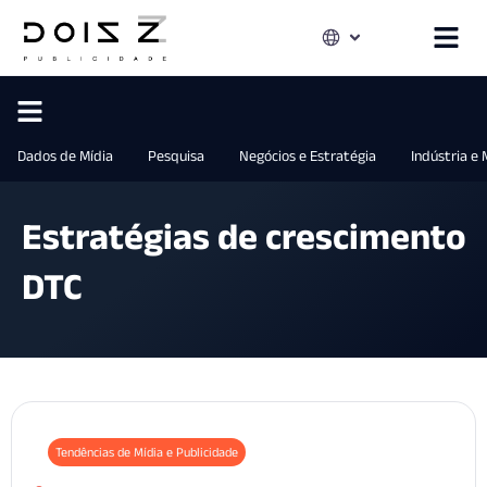
Dados de Mídia
Pesquisa
Negócios e Estratégia
Indústria e
Estratégias de crescimento
DTC
Tendências de Mídia e Publicidade