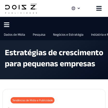
Dados de Mídia
Pesquisa
Negócios e Estratégia
Indústria e
Estratégias de crescimento
para pequenas empresas
Tendências de Mídia e Publicidade