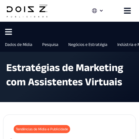
Dados de Mídia
Pesquisa
Negócios e Estratégia
Indústria e
Estratégias de Marketing
com Assistentes Virtuais
Tendências de Mídia e Publicidade