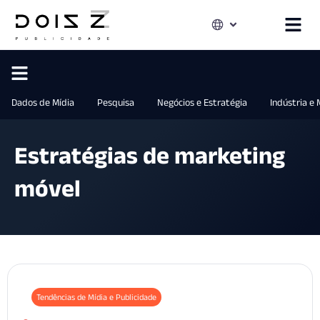
Dados de Mídia
Pesquisa
Negócios e Estratégia
Indústria e
Estratégias de marketing
móvel
Tendências de Mídia e Publicidade