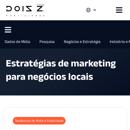
Dados de Mídia
Pesquisa
Negócios e Estratégia
Indústria e
Estratégias de marketing
para negócios locais
Tendências de Mídia e Publicidade