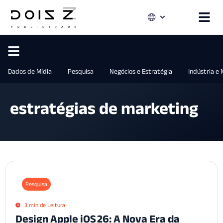
Dados de Mídia
Pesquisa
Negócios e Estratégia
Indústria e
estratégias de marketing
Pesquisa
3 min de Leitura
Design Apple iOS 26: A Nova Era da