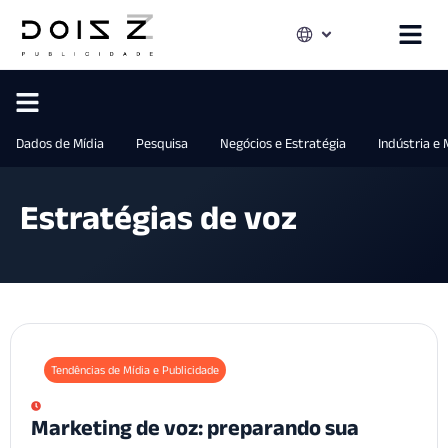
Dados de Mídia
Pesquisa
Negócios e Estratégia
Indústria e
Estratégias de voz
Tendências de Mídia e Publicidade
Marketing de voz: preparando sua