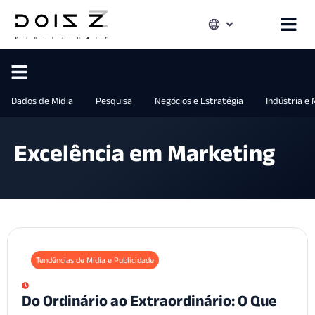
Dados de Mídia
Pesquisa
Negócios e Estratégia
Indústria e
Excelência em Marketing
Tendências de Mídia e Publicidade
Do Ordinário ao Extraordinário: O Que