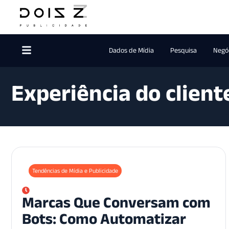
Dados de Mídia
Pesquisa
Negóc
Experiência do clien
Tendências de Mídia e Publicidade
Marcas Que Conversam com
Bots: Como Automatizar