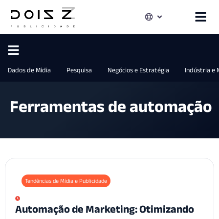
Dados de Mídia
Pesquisa
Negócios e Estratégia
Indústria e
Ferramentas de automação
Tendências de Mídia e Publicidade
Automação de Marketing: Otimizando