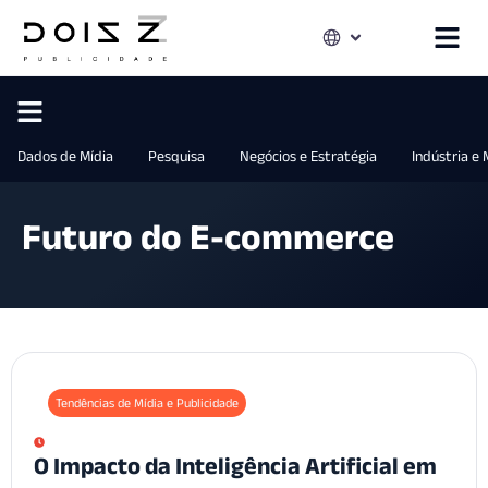
Dados de Mídia
Pesquisa
Negócios e Estratégia
Indústria e
Futuro do E-commerce
Tendências de Mídia e Publicidade
O Impacto da Inteligência Artificial em