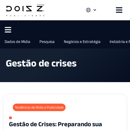
Dados de Mídia
Pesquisa
Negócios e Estratégia
Indústria e
Gestão de crises
Tendências de Mídia e Publicidade
Gestão de Crises: Preparando sua