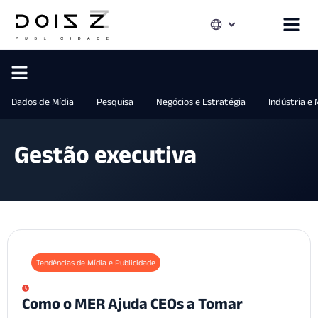
Dados de Mídia
Pesquisa
Negócios e Estratégia
Indústria e
Gestão executiva
Tendências de Mídia e Publicidade
Como o MER Ajuda CEOs a Tomar