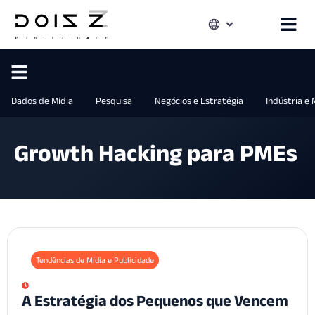
Dados de Mídia
Pesquisa
Negócios e Estratégia
Indústria e
Growth Hacking para PMEs
Tendências de Mídia e Publicidade
A Estratégia dos Pequenos que Vencem