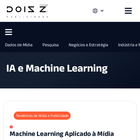
Dados de Mídia
Pesquisa
Negócios e Estratégia
Indústria e
IA e Machine Learning
Tendências de Mídia e Publicidade
Machine Learning Aplicado à Mídia