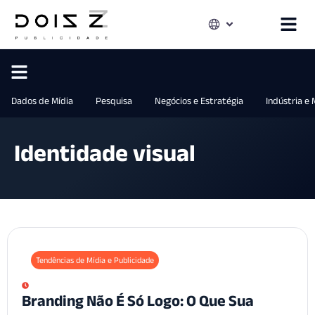
Dados de Mídia
Pesquisa
Negócios e Estratégia
Indústria e
Identidade visual
Tendências de Mídia e Publicidade
Branding Não É Só Logo: O Que Sua