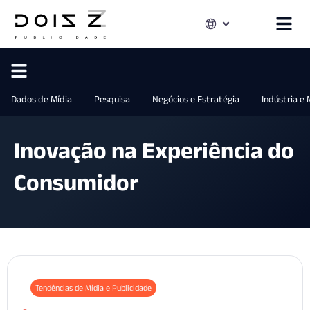
Dados de Mídia
Pesquisa
Negócios e Estratégia
Indústria e
Inovação na Experiência do
Consumidor
Tendências de Mídia e Publicidade