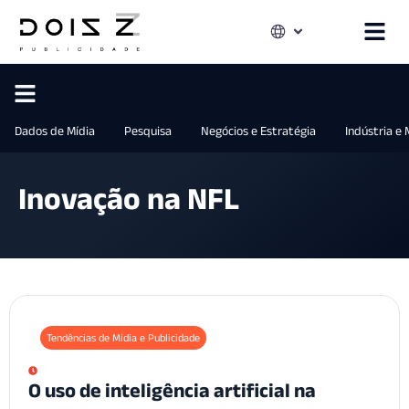
Dados de Mídia
Pesquisa
Negócios e Estratégia
Indústria e
Inovação na NFL
Tendências de Mídia e Publicidade
O uso de inteligência artificial na