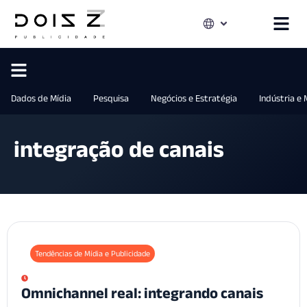
Dados de Mídia
Pesquisa
Negócios e Estratégia
Indústria e
integração de canais
Tendências de Mídia e Publicidade
Omnichannel real: integrando canais