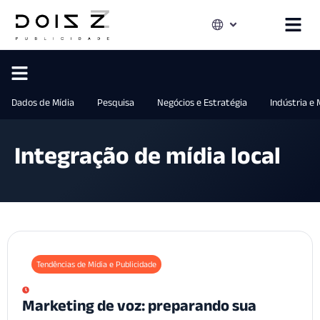
Dados de Mídia
Pesquisa
Negócios e Estratégia
Indústria e
Integração de mídia local
Tendências de Mídia e Publicidade
Marketing de voz: preparando sua