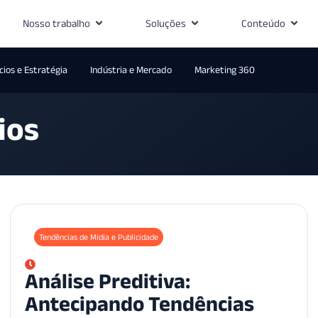
Nosso trabalho
Soluções
Conteúdo
ios e Estratégia
Indústria e Mercado
Marketing 360
ios
Tendências de Mídia e Publicidade
Análise Preditiva:
Antecipando Tendências