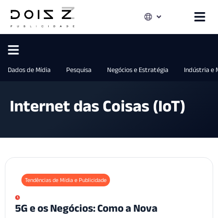
Dados de Mídia
Pesquisa
Negócios e Estratégia
Indústria e
Internet das Coisas (IoT)
Tendências de Mídia e Publicidade
5G e os Negócios: Como a Nova