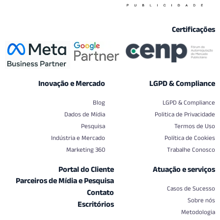
Certif
Inovação e Mercado
LGPD & Comp
Blog
LGPD & Co
Dados de Mídia
Politica de Pr
Pesquisa
Termo
Indústria e Mercado
Política d
Marketing 360
Trabalhe
Portal do Cliente
Atuação e s
Parceiros de Mídia e Pesquisa
Casos de
Contato
S
Escritórios
Met