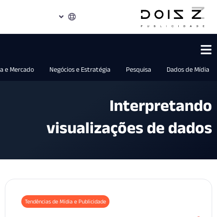
Indústria e Mercado
Negócios e Estratégia
Pesquisa
Dados d
Interpreta
visualizações de da
Tendências de Mídia e Publicidade