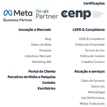
Certif
Inovação e Mercado
LGPD & Comp
Blog
LGPD & Co
Dados de Mídia
Politica de Pr
Pesquisa
Termo
Indústria e Mercado
Política d
Marketing 360
Trabalhe
Portal do Cliente
Atuação e s
Parceiros de Mídia e Pesquisa
Casos de
Contato
S
Escritórios
Met
Ads Perf
Mídias Tra