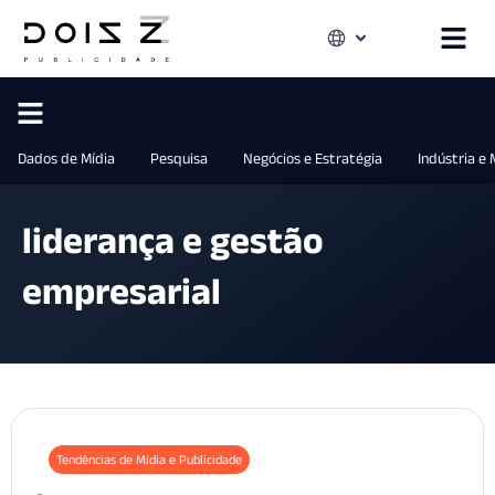
Dados de Mídia
Pesquisa
Negócios e Estratégia
Indústria e
liderança e gestão
empresarial
Tendências de Mídia e Publicidade