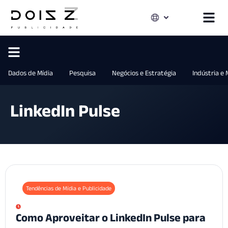
Dados de Mídia
Pesquisa
Negócios e Estratégia
Indústria e
LinkedIn Pulse
Tendências de Mídia e Publicidade
Como Aproveitar o LinkedIn Pulse para