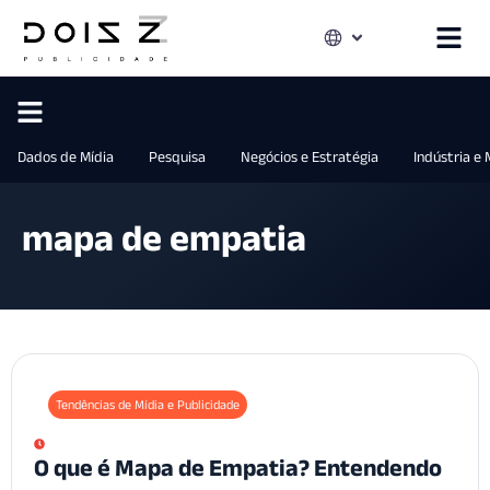
Dados de Mídia
Pesquisa
Negócios e Estratégia
Indústria e
mapa de empatia
Tendências de Mídia e Publicidade
O que é Mapa de Empatia? Entendendo