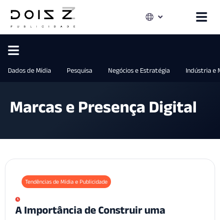
Dados de Mídia
Pesquisa
Negócios e Estratégia
Indústria e
Marcas e Presença Digital
Tendências de Mídia e Publicidade
A Importância de Construir uma