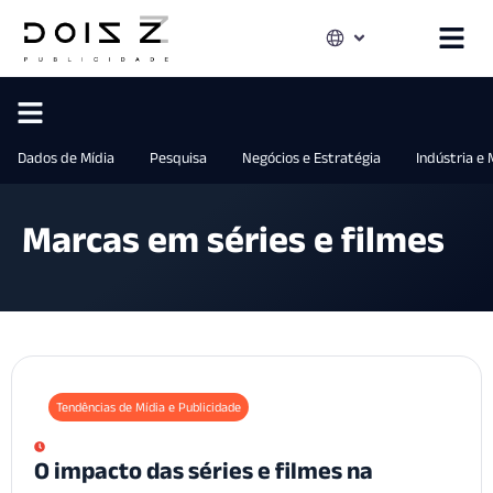
Dados de Mídia
Pesquisa
Negócios e Estratégia
Indústria e
Marcas em séries e filmes
Tendências de Mídia e Publicidade
O impacto das séries e filmes na