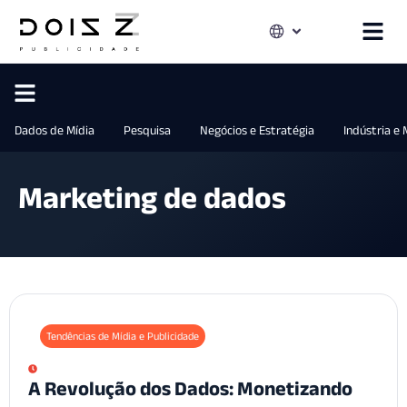
Dados de Mídia
Pesquisa
Negócios e Estratégia
Indústria e
Marketing de dados
Tendências de Mídia e Publicidade
A Revolução dos Dados: Monetizando