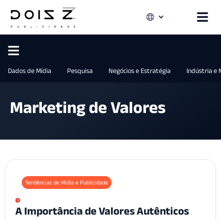
Dados de Mídia
Pesquisa
Negócios e Estratégia
Indústria e
Marketing de Valores
Tendências de Mídia e Publicidade
A Importância de Valores Autênticos