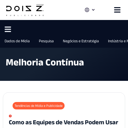
Dados de Mídia
Pesquisa
Negócios e Estratégia
Indústria e
Melhoria Contínua
Tendências de Mídia e Publicidade
Como as Equipes de Vendas Podem Usar