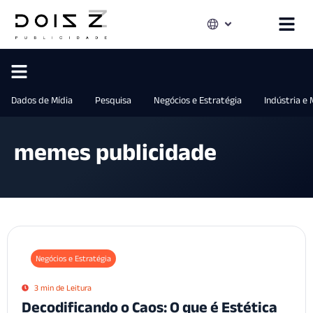
Dados de Mídia
Pesquisa
Negócios e Estratégia
Indústria e
memes publicidade
Negócios e Estratégia
3 min de Leitura
Decodificando o Caos: O que é Estética