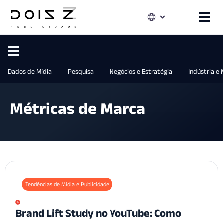
Dados de Mídia
Pesquisa
Negócios e Estratégia
Indústria e
Métricas de Marca
Tendências de Mídia e Publicidade
Brand Lift Study no YouTube: Como