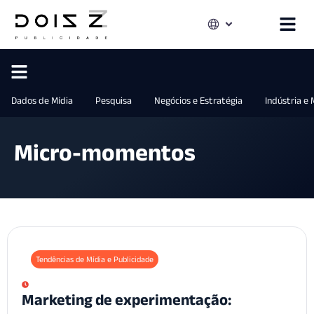
Dados de Mídia
Pesquisa
Negócios e Estratégia
Indústria e
Micro-momentos
Tendências de Mídia e Publicidade
Marketing de experimentação: