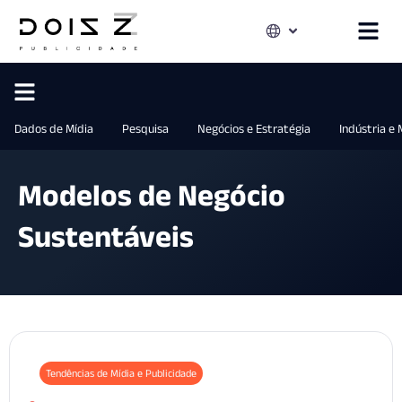
Dados de Mídia
Pesquisa
Negócios e Estratégia
Indústria e
Modelos de Negócio
Sustentáveis
Tendências de Mídia e Publicidade