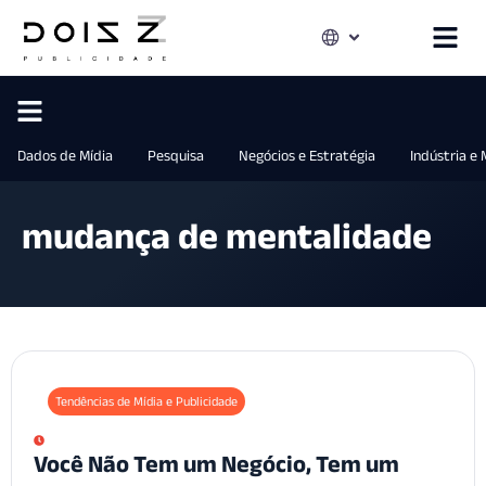
Dados de Mídia
Pesquisa
Negócios e Estratégia
Indústria e
mudança de mentalidade
Tendências de Mídia e Publicidade
Você Não Tem um Negócio, Tem um