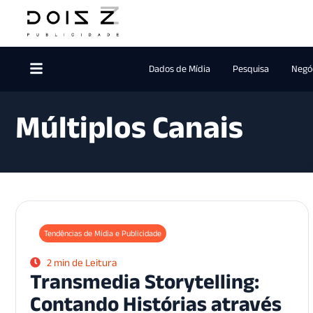
Dados de Mídia
Pesquisa
Negóc
Múltiplos Canais
Tendências de Mídia e Publicidade
2 min de Leitura
Transmedia Storytelling:
Contando Histórias através