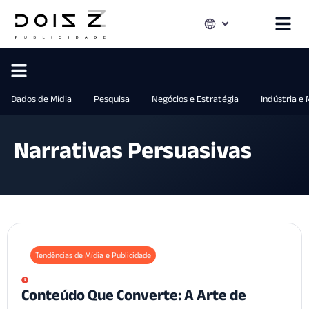
Dados de Mídia
Pesquisa
Negócios e Estratégia
Indústria e
Narrativas Persuasivas
Tendências de Mídia e Publicidade
Conteúdo Que Converte: A Arte de