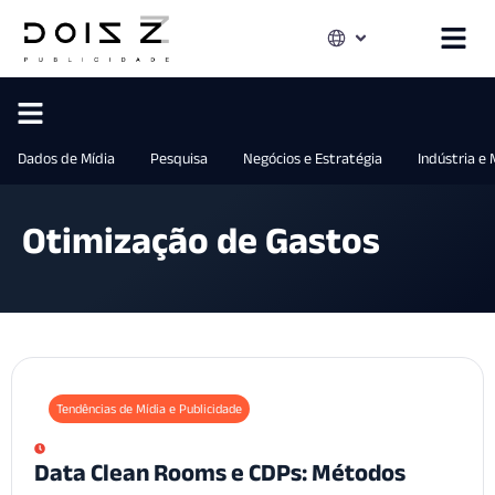
Dados de Mídia
Pesquisa
Negócios e Estratégia
Indústria e
Otimização de Gastos
Tendências de Mídia e Publicidade
Data Clean Rooms e CDPs: Métodos