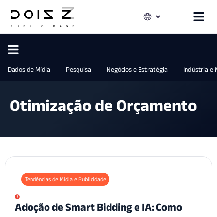
Dados de Mídia
Pesquisa
Negócios e Estratégia
Indústria e
Otimização de Orçamento
Tendências de Mídia e Publicidade
Adoção de Smart Bidding e IA: Como