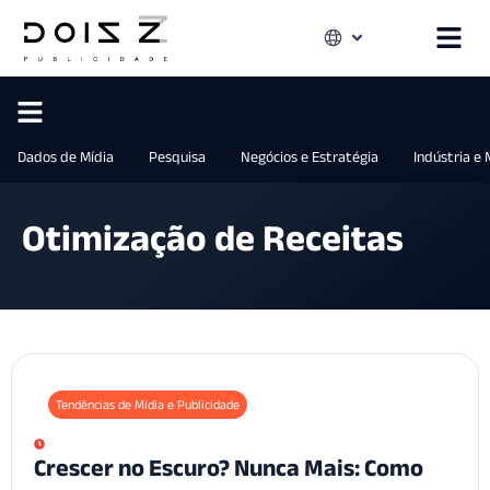
Dados de Mídia
Pesquisa
Negócios e Estratégia
Indústria e
Otimização de Receitas
Tendências de Mídia e Publicidade
Crescer no Escuro? Nunca Mais: Como